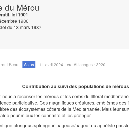
e du Mérou
atif, loi 1901
décembre 1986
iciel du 18 mars 1987
orent Beau
Actus
11 avril 2024
Affichages : 3220
Contribution au suivi des populations de mérous
-nous à recenser les mérous et les corbs du littoral méditerran
ience participative. Ces magnifiques créatures, emblèmes des f
ilibre des écosystèmes côtiers de la Méditerranée. Mais leur s
 aide pour mieux les connaître et les protéger.
nt que plongeuse/plongeur, nageuse/nageur ou apnéiste passio