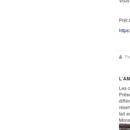
Vous 
Prêt 
https
Pa
L'AM
Les c
Prése
diffé
réser
fait 
Mona