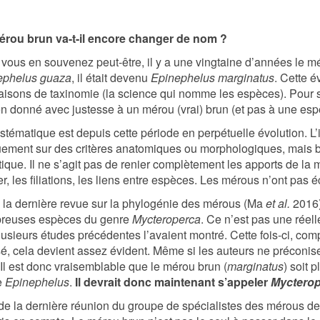
érou brun va-t-il encore changer de nom ?
vous en souvenez peut-être, il y a une vingtaine d’années le 
ephelus guaza
, il était devenu
Epinephelus marginatus
. Cette é
aisons de taxinomie (la science qui nomme les espèces). Pour simpl
n donné avec justesse à un mérou (vrai) brun (et pas à une esp
stématique est depuis cette période en perpétuelle évolution. L’i
ement sur des critères anatomiques ou morphologiques, mais b
ique. Il ne s’agit pas de renier complètement les apports de la 
ier, les filiations, les liens entre espèces. Les mérous n’ont pas 
la dernière revue sur la phylogénie des mérous (Ma
et al.
2016)
reuses espèces du genre
Mycteroperca
. Ce n’est pas une réel
lusieurs études précédentes l’avaient montré. Cette fois-ci, com
sé, cela devient assez évident. Même si les auteurs ne préconi
 Il est donc vraisemblable que le mérou brun (
marginatus
) soit 
e
Epinephelus
.
Il devrait donc maintenant s’appeler
Mycterop
de la dernière réunion du groupe de spécialistes des mérous de 