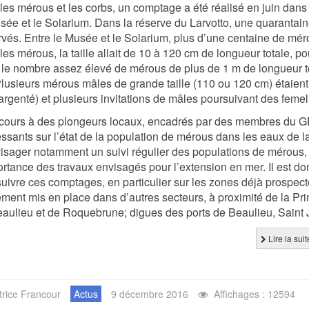
les mérous et les corbs, un comptage a été réalisé en juin dans l
sée et le Solarium. Dans la réserve du Larvotto, une quarantain
vés. Entre le Musée et le Solarium, plus d’une centaine de mér
les mérous, la taille allait de 10 à 120 cm de longueur totale, p
 le nombre assez élevé de mérous de plus de 1 m de longueur t
lusieurs mérous mâles de grande taille (110 ou 120 cm) étaient
argenté) et plusieurs invitations de mâles poursuivant des femel
cours à des plongeurs locaux, encadrés par des membres du GEM
essants sur l’état de la population de mérous dans les eaux de
isager notamment un suivi régulier des populations de mérous, 
ortance des travaux envisagés pour l’extension en mer. Il est d
uivre ces comptages, en particulier sur les zones déjà prospec
ment mis en place dans d’autres secteurs, à proximité de la P
aulieu et de Roquebrune; digues des ports de Beaulieu, Saint 
Lire la su
trice Francour
Actus
9 décembre 2016
Affichages : 12594