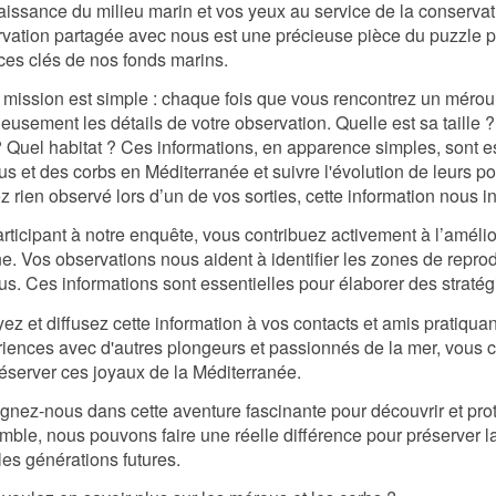
issance du milieu marin et vos yeux au service de la conservat
vation partagée avec nous est une précieuse pièce du puzzle 
es clés de nos fonds marins.
 mission est simple : chaque fois que vous rencontrez un mérou 
eusement les détails de votre observation. Quelle est sa taille 
? Quel habitat ? Ces informations, en apparence simples, sont es
s et des corbs en Méditerranée et suivre l'évolution de leurs p
z rien observé lors d’un de vos sorties, cette information nous 
rticipant à notre enquête, vous contribuez activement à l’améli
e. Vos observations nous aident à identifier les zones de reprod
s. Ces informations sont essentielles pour élaborer des stratég
ez et diffusez cette information à vos contacts et amis pratiqua
iences avec d'autres plongeurs et passionnés de la mer, vous con
éserver ces joyaux de la Méditerranée.
gnez-nous dans cette aventure fascinante pour découvrir et pro
ble, nous pouvons faire une réelle différence pour préserver l
les générations futures.