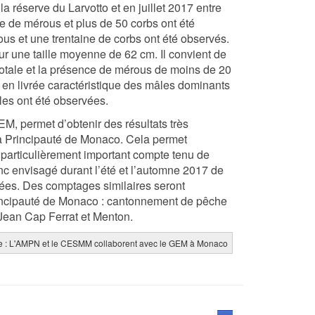
a réserve du Larvotto et en juillet 2017 entre
e de mérous et plus de 50 corbs ont été
ous et une trentaine de corbs ont été observés.
our une taille moyenne de 62 cm. Il convient de
otale et la présence de mérous de moins de 20
 en livrée caractéristique des mâles dominants
les ont été observées.
, permet d’obtenir des résultats très
 la Principauté de Monaco. Cela permet
particulièrement important compte tenu de
onc envisagé durant l’été et l’automne 2017 de
tées. Des comptages similaires seront
rincipauté de Monaco : cantonnement de pêche
Jean Cap Ferrat et Menton.
ite : L'AMPN et le CESMM collaborent avec le GEM à Monaco