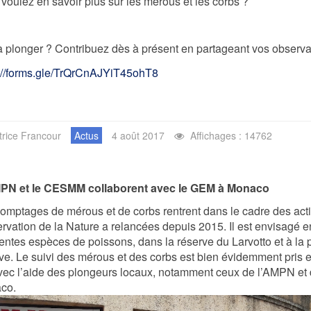
voulez en savoir plus sur les mérous et les corbs ?
à plonger ? Contribuez dès à présent en partageant vos observat
://forms.gle/TrQrCnAJYiT45ohT8
trice Francour
Actus
4 août 2017
Affichages : 14762
PN et le CESMM collaborent avec le GEM à Monaco
omptages de mérous et de corbs rentrent dans le cadre des act
rvation de la Nature a relancées depuis 2015. Il est envisagé en 
rentes espèces de poissons, dans la réserve du Larvotto et à la pé
ve. Le suivi des mérous et des corbs est bien évidemment pris 
avec l’aide des plongeurs locaux, notamment ceux de l’AMPN et
co.