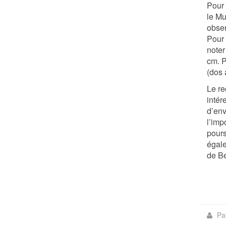
Pour 
le Mu
obser
Pour 
noter
cm. P
(dos 
Le re
intér
d’env
l’imp
pours
égale
de Be
Pa