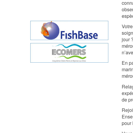
conna
obser
espèc
Votre
soign
jour 
mérou
n’ave
En pa
marin
mérou
Relay
expér
de pr
Rejoi
Ensem
pour 