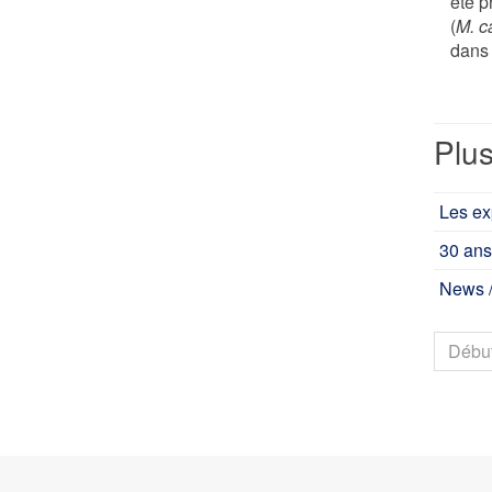
été p
(
M. c
dans
Plus
Les ex
30 ans
News /
Débu