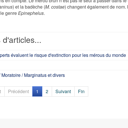
ris en compte. Le mérou brun n’est pas le seul à passer dans l
aninus
) et la badèche (
M. costae
) changent également de nom. P
 le genre
Epinephelus
.
 d'articles...
perts évaluent le risque d'extinction pour les mérous du monde
 Moratoire / Marginatus et divers
t
Précédent
1
2
Suivant
Fin