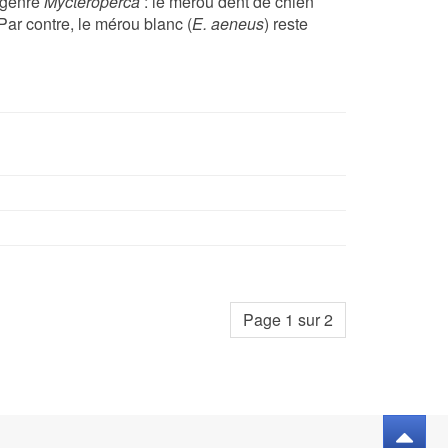
e genre
Mycteroperca
: le mérou dent de chien
ar contre, le mérou blanc (
E. aeneus
) reste
Page 1 sur 2